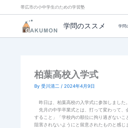
帯広市の小中学生のための学習塾
学問のススメ
学問
内
容
を
ス
キ
柏葉高校入学式
ッ
プ
By
受川清二
/
2024年4月9日
昨日は、柏葉高校の入学式に参加しました
先月の中学卒業式とは、打って変わって、会
すること」「学校内の順位に拘り過ぎないこ
阻害されないようにと留意されたものと感じ