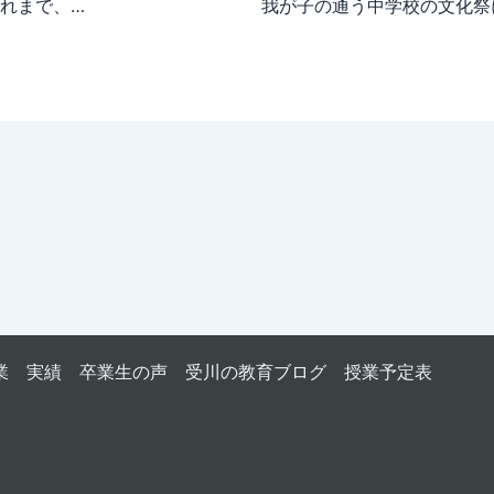
れまで、…
我が子の通う中学校の文化祭
業
実績
卒業生の声
受川の教育ブログ
授業予定表