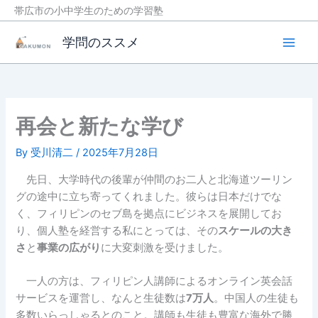
帯広市の小中学生のための学習塾
Main
学問のススメ
Men
内
容
を
ス
再会と新たな学び
キ
ッ
By
受川清二
/
2025年7月28日
プ
先日、大学時代の後輩が仲間のお二人と北海道ツーリン
グの途中に立ち寄ってくれました。彼らは日本だけでな
く、フィリピンのセブ島を拠点にビジネスを展開してお
り、個人塾を経営する私にとっては、その
スケールの大き
さ
と
事業の広がり
に大変刺激を受けました。
一人の方は、フィリピン人講師によるオンライン英会話
サービスを運営し、なんと生徒数は
7万人
。中国人の生徒も
多数いらっしゃるとのこと。講師も生徒も豊富な海外で勝