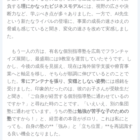
負する
理にかなったビジネスモデル
には、視野の広さや決
断力など、学ぶべき点が多々ありました。一方で、AI先生
という新たなライバルの登場に、事業の成長の速さゆえの
脅威も感じていると聞き、変化の速さを改めて実感しまし
た。
もう一人の方は、有名な個別指導塾を広島でフランチャ
イズ展開し、最盛期には9教室を運営していたそうです。し
かし、今後の成長を見据え、現在は海外留学支援や療育事
業へと軸足を移し、そちらが順調に伸びているとのことで
した。
常にアンテナを張り、安穏としない姿勢
には感銘を
受けました。印象的だったのは、彼のお子さんが受験生だ
と聞き、「ご自身が経営する個別指導塾に通わせているの
ですか？」と尋ねた時のことです。「いえいえ、別の集団
塾に通わせています。うちの塾は
勉強が苦手な子のための
塾
ですから！」と、経営者の本音がポロリ。これは私にと
っても、自身の塾の**「強み」と「立ち位置」**を再認識す
る良い機会となりました。