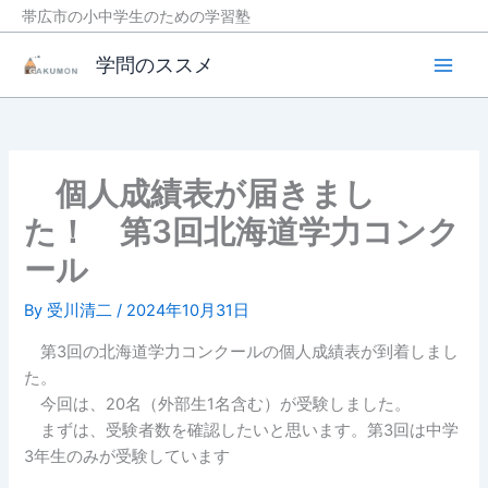
帯広市の小中学生のための学習塾
Main
学問のススメ
Men
内
容
を
ス
個人成績表が届きまし
キ
た！ 第3回北海道学力コンク
ッ
プ
ール
By
受川清二
/
2024年10月31日
第3回の北海道学力コンクールの個人成績表が到着しまし
た。
今回は、20名（外部生1名含む）が受験しました。
まずは、受験者数を確認したいと思います。第3回は中学
3年生のみが受験しています