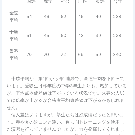
国語
数学
社会
理科
英語
合計
全道
54
46
52
46
40
238
平均
十勝
51
45
50
43
39
228
平均
当塾
70
70
72
69
59
340
平均
十勝平均が、第1回から3回連続で、全道平均を下回って
います。受験生は昨年度の中学3年生よりも、増加している
が、平均点や偏差値は下がっている状況です。来春の入試
では倍率が上がるが合格者平均偏差値は下がるかもしれま
せん。
個人差はありますが、塾生たちは好成績だったと思いま
す。春や夏の道コンと違い、過去問トレーニングを使用し
た演習を行っていませんでしたが、力を発揮してくれまし